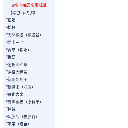
交收仓库及收费标准
指定检验机构
松脂
松籽
天然橡胶（橡胶谷）
文山三七
香茶（松阳）
香菇
谢裕大红茶
谢裕大绿茶
新疆葡萄干
新疆枣（好牌）
兴化大米
雪峰蜜桔（原料果）
鸭绒
烟胶片（橡胶谷）
苹果（烟台）