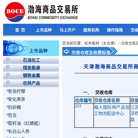
首 页
上市品种
马上开户
服务机构
操作指南
交
平安资讯
您当前位置：松木板材（太仓港）->交收仓库
上市品种
交收仓库及收费标准
石油化工
天津渤海商品交易所
煤炭能源
钢铁金属
农林产品
安岳柠檬
一、
交收仓库
安化黑茶
仓库编号
交收仓库名称
存
203
白砂糖
福人国际林产品加
江
工物流配送中心
浮
百合
路
菜籽油（红蜻蜓）
长白山人参