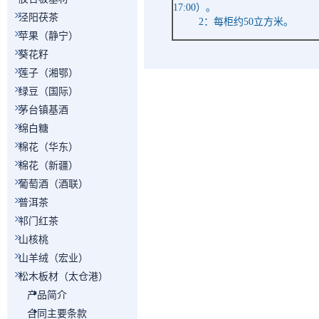
17:00
）。
泾阳茯茶
2
：每柜约
50
立方米。
苹果（静宁）
葵花籽
莲子（湘鄂）
绿豆（国际）
茅台镇基酒
绵白糖
棉花（华东）
棉花（新疆）
葡萄酒（酒联）
普洱茶
祁门红茶
山核桃
山羊绒（宏业）
松木板材（太仓港）
产品简介
合同主要条款