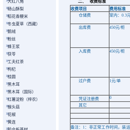
大红八角
二、
收费标准
砀山酥梨
收费项目
费用标准
仓储费
室内：
0.3
稻花香粳米
冬虫夏草（西藏）
出库费
450
元
/
柜
鹅绒
粉丝
蜂王浆
入库费
450
元
/
柜
茯苓
工夫红茶
枸杞
桂圆
过户费
1
元
/
单
黑木耳
黑木耳（国际）
0
凭证注册费
红薯淀粉（梓农）
其它
猴头菇
花椒
黄连
备注：
1
：非正常工作时间，装
胶合板基材