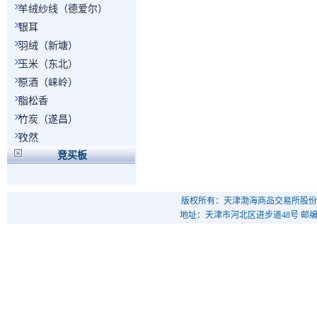
羊绒纱线（德爱尔）
银耳
羽绒（新塘）
玉米（东北）
原酒（崃岭）
脂松香
竹炭（遂昌）
孜然
竞买板
版权所有：天津渤海商品交易所股份
地址：天津市河北区进步道48号 邮编：