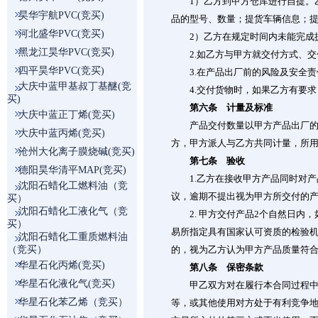
1）乙方到甲方仓库进行自提。乙
昊华宇航PVC(竞买)
品的型号、数量；提货车辆信息；
河北盛华PVC(竞买)
2）乙方在规定时间内未能完成提货
黑龙江昊华PVC(竞买)
2.如乙方与甲方就交付方式、交
四平昊华PVC(竞买)
3.在产品出厂前的风险及安全责
大庆中蓝甲基叔丁基醚(竞
4.交付货物时，如果乙方有要求
买)
第六条 计量及标准
大庆中蓝正丁烯(竞买)
产品交付数量以甲方产品出厂的法
大庆中蓝丙烯(竞买)
方，甲方派人与乙方共同计量，所
沧州大化离子膜烧碱(竞买)
第七条 验收
德阳昊华清平MAP(竞买)
1.乙方在接收甲方产品同时对产
沈阳石蜡化工燃料油（竞
议，逾期不提出视为甲方所交付的
买）
沈阳石蜡化工液化气（竞
2. 甲方交付产品2个自然日内，
买）
易所指定具有国家认可资质的检验
沈阳石蜡化工重质燃料油
（竞买）
的，视为乙方认为甲方产品质量符
华星石化丙烯(竞买)
第八条 保密条款
华星石化液化气(竞买)
甲乙双方对在履行本合同过程中所
华星石化苯乙烯（竞买）
等，或其他使用对方处于有利竞争