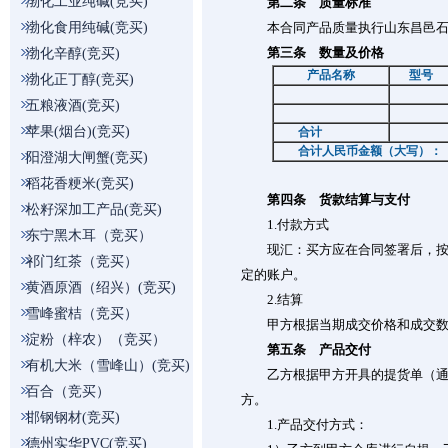
渤化工业纯碱(竞买)
第二条 质量标准
渤化食用纯碱(竞买)
本合同产品质量执行山东昌邑石化
第三条 数量及价格
渤化辛醇(竞买)
产品名称
型号
渤化正丁醇(竞买)
五粮液酒(竞买)
苹果(烟台)(竞买)
合计
合计人民币金额（大写）：
阳澄湖大闸蟹(竞买)
稻花香粳米(竞买)
第四条 货款结算与支付
松籽深加工产品(竞买)
1.付款方式
东宁黑木耳（竞买）
现汇：买方应在合同签署后，按照竞
祁门红茶（竞买）
定的账户。
黄酒原酒（绍兴）(竞买)
2.结算
雪峰蜜桔（竞买）
甲方根据当期成交价格和成交数量
淀粉（梓农）（竞买）
第五条 产品交付
有机大米（雪峰山）(竞买)
乙方根据甲方开具的提货单（通知
百合（竞买）
方。
邯钢钢材(竞买)
1.产品交付方式：
德州实华PVC(竞买)