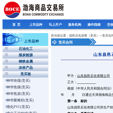
首 页
上市品种
马上开户
服务机构
操作指南
交
平安资讯
您当前位置：昌邑石化沥青（竞买）->竞买合
上市品种
竞买合同
石油化工
山东昌邑
煤炭能源
钢铁金属
农林产品
竞买板
甲方：
山东昌邑石化有限公司
神华块煤(竞买)
乙方：
神华焦煤(竞买)
根据《中华人民共和国合同法》及
神华焦炭(竞买)
年 月 日通过天津渤海商品交
神华聚烯烃(竞买)
第一条 标的
渤化PVC(竞买)
山东昌邑石化有限公司所生产的