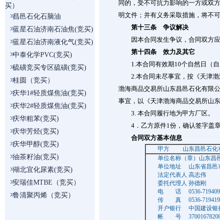
同的，受不可抗力影响的一方或双
买）
明文件；并有义务采取措施，将不
昌邑石化石脑油
第十三条 争议解决
蓝星石油济南石油焦(竞买)
因本合同发生争议，合同双方应协
蓝星石油济南液化气(竞买)
第十四条 效力及其它
中泰化学PVC(竞买)
1.本合同有效期10个自然日（自
硫磺竞买专区硫磺(竞买)
2.本合同未尽事宜，按《天津渤
桂圆（竞买）
渤海商品交易所山东昌邑石化有限
庆华1#轻质煤焦油(竞买)
事宜，以《天津渤海商品交易所山
庆华2#轻质煤焦油(竞买)
3. 本合同履行地为甲方厂区。
庆华粗苯(竞买)
4．乙方原件1份，确认签字盖章
庆华芳烃(竞买)
合同双方基本信息
庆华甲醇(竞买)
甲方 山东昌邑石化有
油茶籽油(竞买)
单位名称（章）山东昌邑
单位地址 山东省昌邑市石
湖北宜化尿素(竞买)
法定代表人 高志伟
安瑞佳MTBE（竞买）
委托代理人 孙德刚
电 话 0536-719409
鲁清聚丙烯（竞买）
传 真 0536-719419
开户银行 中国建设银
帐 号 370016782080