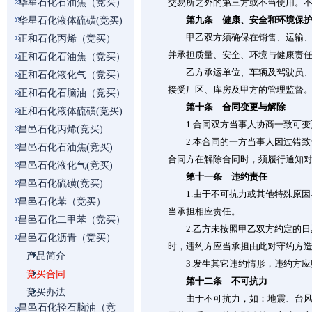
华星石化石油焦（竞买）
交易所之外的第三方或不当使用。
第九条 健康、安全和环境保
华星石化液体硫磺(竞买)
甲乙双方须确保在销售、运输、存
正和石化丙烯（竞买）
并承担质量、安全、环境与健康责
正和石化石油焦（竞买）
乙方承运单位、车辆及驾驶员、押
正和石化液化气（竞买）
接受厂区、库房及甲方的管理监督
正和石化石脑油（竞买）
第十条 合同变更与解除
正和石化液体硫磺(竞买)
1.合同双方当事人协商一致可变
昌邑石化丙烯(竞买)
2.本合同的一方当事人因过错致
昌邑石化石油焦(竞买)
合同方在解除合同时，须履行通知
昌邑石化液化气(竞买)
第十一条 违约责任
昌邑石化硫磺(竞买)
1.由于不可抗力或其他特殊原因
昌邑石化苯（竞买）
当承担相应责任。
昌邑石化二甲苯（竞买）
2.乙方未按照甲乙双方约定的日
昌邑石化沥青（竞买）
时，违约方应当承担由此对守约方
产品简介
3.发生其它违约情形，违约方应
竞买合同
第十二条 不可抗力
竞买办法
由于不可抗力，如：地震、台风、
昌邑石化轻石脑油（竞