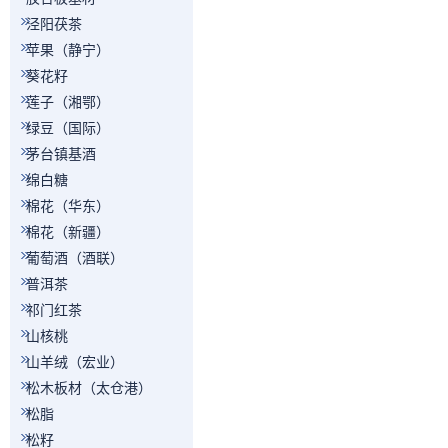
泾阳茯茶
苹果（静宁）
葵花籽
莲子（湘鄂）
绿豆（国际）
茅台镇基酒
绵白糖
棉花（华东）
棉花（新疆）
葡萄酒（酒联）
普洱茶
祁门红茶
山核桃
山羊绒（宏业）
松木板材（太仓港）
松脂
松籽