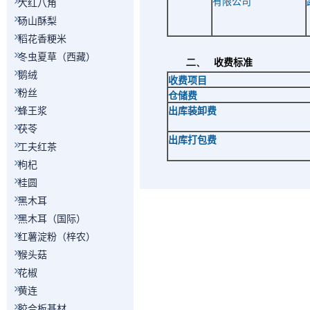
有限公司
大红八角
砀山酥梨
稻花香粳米
冬虫夏草（西藏）
二、
收费标准
鹅绒
收费项目
粉丝
仓储费
蜂王浆
出库装卸费
茯苓
出库打包费
工夫红茶
枸杞
桂圆
黑木耳
黑木耳（国际）
红薯淀粉（梓农）
猴头菇
花椒
黄连
胶合板基材