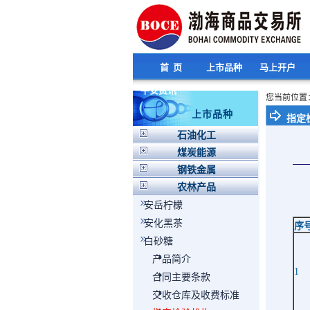
首 页
上市品种
马上开户
平安资讯
您当前位置
上市品种
指定
石油化工
煤炭能源
钢铁金属
农林产品
安岳柠檬
安化黑茶
序
白砂糖
产品简介
1
合同主要条款
交收仓库及收费标准