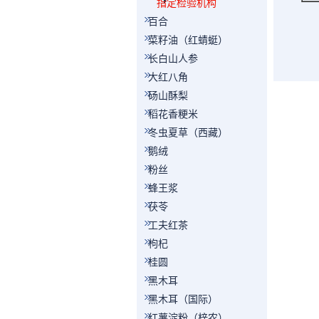
指定检验机构
百合
菜籽油（红蜻蜓）
长白山人参
大红八角
砀山酥梨
稻花香粳米
冬虫夏草（西藏）
鹅绒
粉丝
蜂王浆
茯苓
工夫红茶
枸杞
桂圆
黑木耳
黑木耳（国际）
红薯淀粉（梓农）