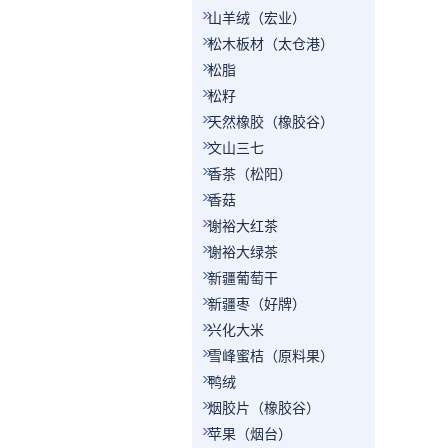
山羊绒（宏业）
松木板材（太仓港）
松脂
松籽
天然橡胶（橡胶谷）
文山三七
香茶（松阳）
香菇
谢裕大红茶
谢裕大绿茶
新疆葡萄干
新疆枣（好牌）
兴化大米
雪峰蜜桔（原料果）
鸭绒
烟胶片（橡胶谷）
苹果（烟台）