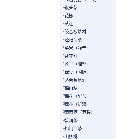
猴头菇
花椒
黄连
胶合板基材
泾阳茯茶
苹果（静宁）
葵花籽
莲子（湘鄂）
绿豆（国际）
茅台镇基酒
绵白糖
棉花（华东）
棉花（新疆）
葡萄酒（酒联）
普洱茶
祁门红茶
山核桃