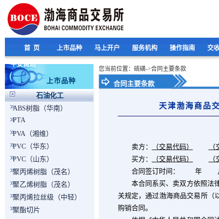
首 页
上市品种
马上开户
服务机构
操作指南
交
平安资讯
您当前位置：硫磺->合同主要条款
上市品种
合同主要条款
石油化工
天津渤海商品
ABS树脂（华南）
PTA
PVA（湘维）
PVC（华东）
卖方：
（交易代码）
（
PVC（山东）
买方：
（交易代码）
（
合同签订时间： 年 
聚丙烯树脂（茂名）
本合同系买、卖双方依照法律规
聚乙烯树脂（茂名）
关规定，通过渤海商品交易所（以
聚丙烯拉丝级（中轻）
购销合同。
聚酯切片