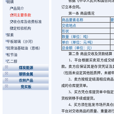
依据《中华人民共和国合同法》
硫磺
订立本合同。
产品简介
第一条
商品情况
合同主要条款
商品要素名称
要
交收仓库及收费标准
交收地点
指定检验机构
形状
尿素
数量（单位：吨）
平板玻璃（沙河）
单价（单位：元
/
吨）
总金额（单位：元）
润滑油基础油（恩格）
第二条
商品交收及货款结算
松节油
1
、平台根据买卖双方成交
乙二醇
款。卖方应保证其是存货凭证及
煤炭能源
（包括未设定其他抵质押，未被
钢铁金属
2
、卖方按规定结清相应商品
农林产品
成的仓库提货单。
竞买板
3
、买方凭仓库提货单中指定
货权转移手续或提货。
4
、买方须在批发市场开具仓
平台对交收商品的质量、重量进