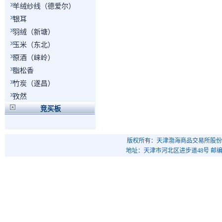
羊绒纱线（德爱尔）
银耳
羽绒（新塘）
玉米（东北）
原酒（崃岭）
脂松香
竹炭（遂昌）
孜然
竞买板
版权所有：天津渤海商品交易所股份
地址：天津市河北区进步道48号 邮编：