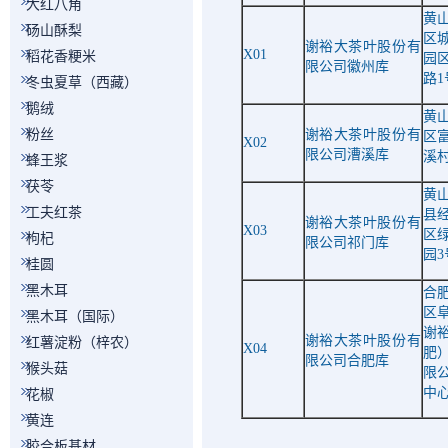
大红八角
黄
砀山酥梨
区
谢裕大茶叶股份有
X01
稻花香粳米
园
限公司徽州库
路
1
冬虫夏草（西藏）
鹅绒
黄
粉丝
谢裕大茶叶股份有
区
X02
限公司漕溪库
溪
蜂王浆
茯苓
黄
工夫红茶
县
谢裕大茶叶股份有
X03
区
枸杞
限公司祁门库
园
3
桂圆
黑木耳
合
区
黑木耳（国际）
谢
谢裕大茶叶股份有
红薯淀粉（梓农）
X04
肥
限公司合肥库
猴头菇
限
中
花椒
黄连
胶合板基材