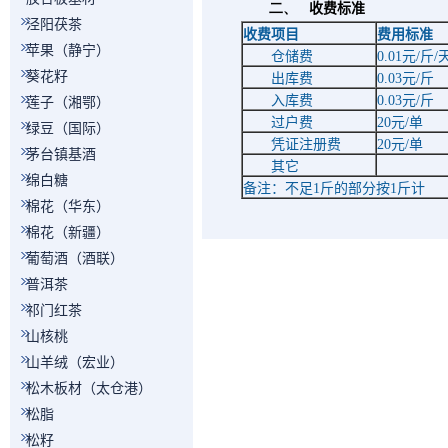
二、
收费标准
泾阳茯茶
收费项目
费用标准
苹果（静宁）
仓储费
0.01
元
/
斤
/
葵花籽
出库费
0.03
元
/
斤
入库费
0.03
元
/
斤
莲子（湘鄂）
过户费
20
元
/
单
绿豆（国际）
凭证注册费
20
元
/
单
茅台镇基酒
其它
绵白糖
备注：不足
1
斤的部分按
1
斤计
棉花（华东）
棉花（新疆）
葡萄酒（酒联）
普洱茶
祁门红茶
山核桃
山羊绒（宏业）
松木板材（太仓港）
松脂
松籽