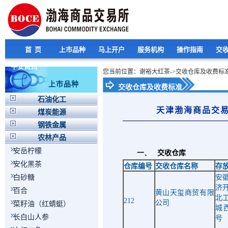
首 页
上市品种
马上开户
服务机构
操作指南
交
平安资讯
您当前位置：谢裕大红茶->交收仓库及收费标
上市品种
交收仓库及收费标准
石油化工
天津渤海商品交
煤炭能源
钢铁金属
农林产品
安岳柠檬
一、
交收仓库
安化黑茶
仓库编号
交收仓库名称
存
白砂糖
安
济
百合
黄山天玺商贸有限
北
212
公司
菜籽油（红蜻蜓）
城
长白山人参
号