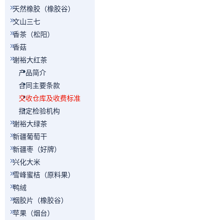
天然橡胶（橡胶谷）
文山三七
香茶（松阳）
香菇
谢裕大红茶
产品简介
合同主要条款
交收仓库及收费标准
指定检验机构
谢裕大绿茶
新疆葡萄干
新疆枣（好牌）
兴化大米
雪峰蜜桔（原料果）
鸭绒
烟胶片（橡胶谷）
苹果（烟台）