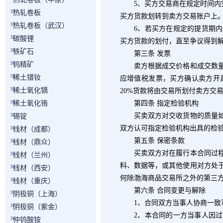
5
、买方交易商在规定时间内
热轧卷板
买方货款划转到卖方交易账户上
热轧卷板（武汉）
6
、若买方在规定的提货期内
碳酸锂
买方货款的划付，直至争议得到
铁矿石
第三条 发票
钨精矿
卖方根据成交价格和成交数量
稀土镨钕
应增值税发票，买方确认卖方开
稀土氧化镝
20%
货款将由交易所划付卖方交
稀土氧化铕
第四条 指定检验机构
买卖双方对交收货物的质量如产
锡锭
双方认可指定检验机构出具的检
线材（成都）
第五条 保密条款
线材（鼎众）
买卖双方对在履行本合同过程中
线材（兰州）
料、数据等，或其他使用对方处
线材（西安）
何除渤海商品交易所之外的第三
线材（重庆）
第六条 合同变更与解除
阴极铜（上海）
1
、合同双方当事人协商一致
阴极铜（紫金）
2
、本合同的一方当事人因过
仲钨酸铵