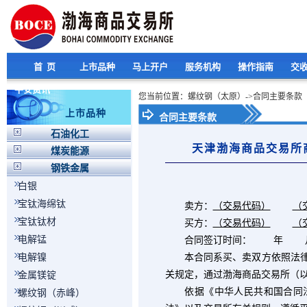
首 页
上市品种
马上开户
服务机构
操作指南
交
平安资讯
您当前位置：螺纹钢（太原）->合同主要条款
上市品种
合同主要条款
石油化工
天津渤海商品交易所
煤炭能源
钢铁金属
白银
宝钛海绵钛
卖方：
（交易代码）
（
宝钛钛材
买方：
（交易代码）
（
电解锰
合同签订时间： 年 
电解镍
本合同系买、卖双方依照法律规
关规定，通过渤海商品交易所（以
金属镁锭
依据《中华人民共和国合同法
螺纹钢（赤峰）