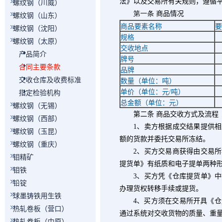
法》以及交易所有关规则，遵循
螺纹钢（川威）
第一条
商品情况
螺纹钢（山东）
商品要素名称
要
螺纹钢（沈阳）
规格
螺纹钢（太原）
交收地点
产品简介
牌号
合同主要条款
品牌
交收仓库及收费标准
数量（单位：吨）
单价（单位：元
/
吨）
指定检验机构
总金额（单位：元）
螺纹钢（无锡）
第二条
商品交收方式及流程
螺纹钢（西部）
1
、卖方根据成交结果提供相
螺纹钢（玉昆）
额的货款并委托交易所冻结。
螺纹钢（重庆）
2
、买方交易商获得由交易所
钼精矿
提货单》有纸质和电子提单两种
钼铁
3
、买方凭《仓库提货单》中
铅锭
办理货权转移手续或提货。
球墨铸铁用生铁
4
、买方须在交易所开具《仓
热轧卷板（营口）
通过系统对交收货物的质量、重
热轧卷板（中原）