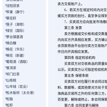
卖方交易账户上。
泾阳茯茶
6
、若买方在规定时间内对交
苹果（静宁）
缓买方货款的划付，直至争议得
葵花籽
7
、买卖双方应向批发市场缴
莲子（湘鄂）
第三条 发票
绿豆（国际）
卖方根据成交价格和成交数量
茅台镇基酒
内向买方开具相应发票，买方确
绵白糖
余货款将由平台划付卖方交易账
棉花（华东）
作日内开具相应发票。
棉花（新疆）
第四条 指定检验机构
葡萄酒（酒联）
买卖双方对交收商品的质量如产
普洱茶
公示。买卖双方认可指定检验机
祁门红茶
第五条 保密条款
山核桃
买卖双方对在履行本合同过程中
山羊绒（宏业）
料、数据等，或其他使对方处于
松木板材（太仓港）
海商品交易所之外的任何第三方
松脂
否变更、解除或终止，本合同保
松籽
第六条 合同变更与解除