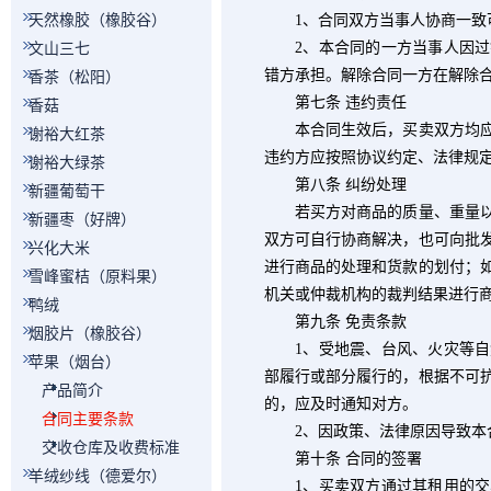
天然橡胶（橡胶谷）
1
、合同双方当事人协商一致
2
、本合同的一方当事人因过
文山三七
错方承担。解除合同一方在解除
香茶（松阳）
第七条 违约责任
香菇
本合同生效后，买卖双方均应按
谢裕大红茶
违约方应按照协议约定、法律规
谢裕大绿茶
第八条 纠纷处理
新疆葡萄干
若买方对商品的质量、重量以及
新疆枣（好牌）
双方可自行协商解决，也可向批
兴化大米
进行商品的处理和货款的划付；
雪峰蜜桔（原料果）
机关或仲裁机构的裁判结果进行
鸭绒
第九条 免责条款
烟胶片（橡胶谷）
1
、受地震、台风、火灾等自
苹果（烟台）
部履行或部分履行的，根据不可
产品简介
的，应及时通知对方。
合同主要条款
2
、因政策、法律原因导致本
交收仓库及收费标准
第十条 合同的签署
羊绒纱线（德爱尔）
1
、买卖双方通过其租用的交