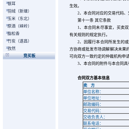
银耳
生效。
羽绒（新塘）
2
、本合同对应的交易代码、
玉米（东北）
第十一条 其它条款
原酒（崃岭）
1
、本合同未尽事宜，买卖双
脂松香
有关规则的规定执行。
竹炭（遂昌）
2
、因履行本合同所发生的或
孜然
方协商或批发市场调解解决未果
竞买板
可向双方一致约定的仲裁机构申
3
、本合同的附件与本合同具
合同双方基本信息
卖
方
单位名称：
单位地址：
邮政编码：
交易代码：
交收负责人：
联系电话：