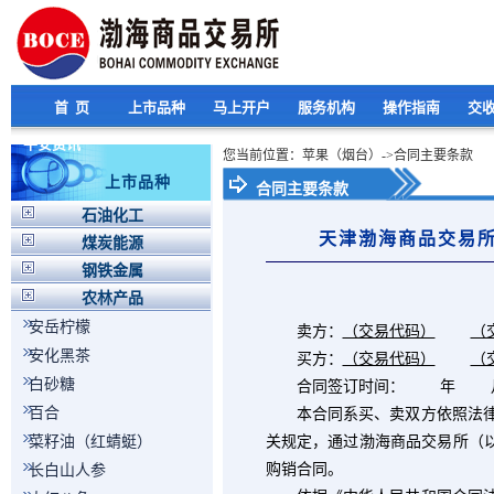
首 页
上市品种
马上开户
服务机构
操作指南
交
平安资讯
您当前位置：苹果（烟台）->合同主要条款
上市品种
合同主要条款
石油化工
天津渤海商品交易
煤炭能源
钢铁金属
农林产品
安岳柠檬
卖方：
（交易代码）
（
安化黑茶
买方：
（交易代码）
（
白砂糖
合同签订时间： 年 
百合
本合同系买、卖双方依照法律规
菜籽油（红蜻蜓）
关规定，通过渤海商品交易所（以
购销合同。
长白山人参