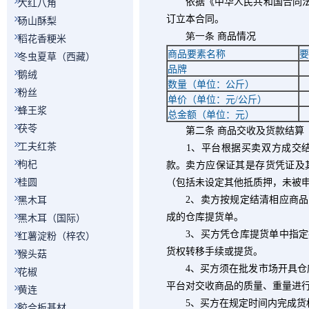
依据《中华人民共和国合同法》
大红八角
订立本合同。
砀山酥梨
第一条
商品情况
稻花香粳米
商品要素名称
要
冬虫夏草（西藏）
品牌
鹅绒
数量（单位：公斤）
粉丝
单价（单位：元
/
公斤）
蜂王浆
总金额（单位：元）
茯苓
第二条
商品交收及货款结算
工夫红茶
1
、平台根据买卖双方成交
枸杞
款。卖方应保证其是存货凭证及
桂圆
（包括未设定其他抵质押，未被
2
、卖方按规定结清相应商品
黑木耳
成的仓库提货单。
黑木耳（国际）
3
、买方凭仓库提货单中指定
红薯淀粉（梓农）
货权转移手续或提货。
猴头菇
4
、买方须在批发市场开具仓
花椒
平台对交收商品的质量、重量进
黄连
5
、买方在规定时间内完成货
胶合板基材