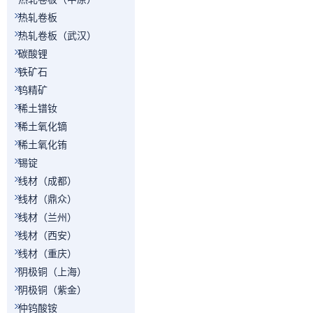
热轧卷板
热轧卷板（武汉）
碳酸锂
铁矿石
钨精矿
稀土镨钕
稀土氧化镝
稀土氧化铕
锡锭
线材（成都）
线材（鼎众）
线材（兰州）
线材（西安）
线材（重庆）
阴极铜（上海）
阴极铜（紫金）
仲钨酸铵