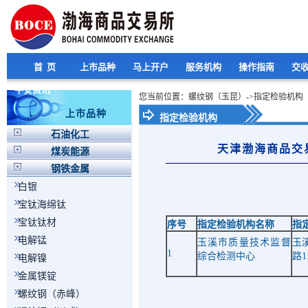
首 页
上市品种
马上开户
服务机构
操作指南
交
平安资讯
您当前位置：螺纹钢（玉昆）->指定检验机构
上市品种
指定检验机构
石油化工
天津渤海商品交
煤炭能源
钢铁金属
白银
宝钛海绵钛
宝钛钛材
序号
指定检验机构名称
指
电解锰
玉溪市质量技术监督
玉
1
综合检测中心
路
1
电解镍
金属镁锭
螺纹钢（赤峰）