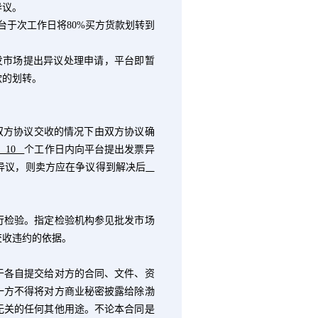
异议。
台于次工作日将
80%
买方货款划转到
发市场提出异议处理申请，平台即暂
款的划转。
双方协议交收的情况下由双方协议确
10
个工作日内向平台提出发票异
异议，则卖方应在争议得到解决后
检验。指定检验机构参见批发市场
交收违约的依据。
各自提交给对方的合同、文件、资
一方不得将对方商业秘密披露给除渤
无关的任何其他用途。不论本合同是