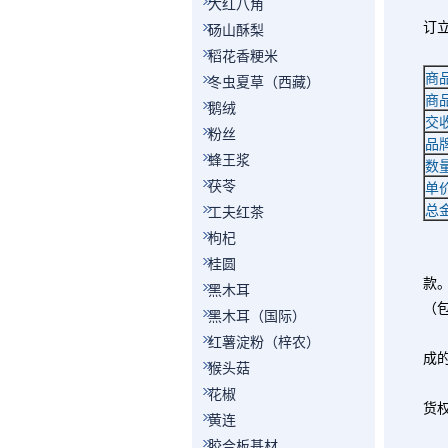
依
大红八角
订
砀山酥梨
第
稻花香粳米
商
冬虫夏草（西藏）
商
鹅绒
交
粉丝
品
蜂王浆
数
茯苓
单
总
工夫红茶
第
枸杞
桂圆
款
黑木耳
（
黑木耳（国际）
红薯淀粉（梓农）
成
猴头菇
花椒
货
黄连
胶合板基材