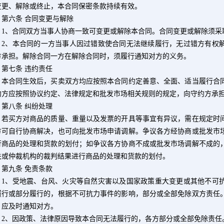
变更、解除或终止，本合同保密条款持续有效。
六条 合同变更与解除
1
、合同双方当事人协商一致可变更或解除本合同。合同变更或解除须采
2
、本合同的一方当事人因过错致使合同无法继续履行，无过错方有权
方承担。解除合同一方在解除合同时，须履行通知对方的义务。
七条 违约责任
合同生效后，买卖双方均应按照本合同约定善意、全面、适当履行合同
约方应按照协议约定、法律规定和批发市场相关规则的规定，向守约方承
八条 纠纷处理
买方对商品的质量、重量以及发票的开具等事宜有异议，需在规定时间
方可自行协商解决，也可向批发市场申请调解。争议各方经协商或批发市
行商品的处理和货款的划付；如争议各方协商不成或批发市场调解不成的
关或仲裁机构的裁判结果进行商品的处理和货款的划付。
九条 免责条款
1
、受地震、台风、火灾等自然灾害以及国家政策重大变更或其他不可
履行或部分履行的，根据不可抗力事件的影响，部分或全部免除双方责任
，应及时通知对方。
2
、因政策、法律原因导致本合同无法履行的，各方部分或全部免除责任