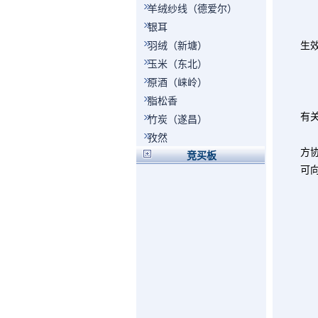
羊绒纱线（德爱尔）
银耳
羽绒（新塘）
生
玉米（东北）
第
原酒（崃岭）
脂松香
有
竹炭（遂昌）
孜然
方
竞买板
可