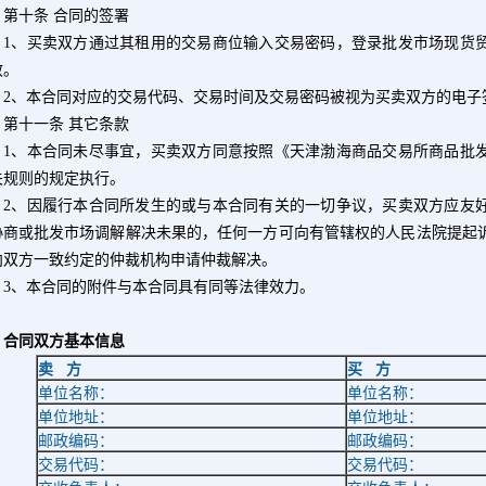
第十条 合同的签署
1
、买卖双方通过其租用的交易商位输入交易密码，登录批发市场现货
效。
2
、本合同对应的交易代码、交易时间及交易密码被视为买卖双方的电子
十一条 其它条款
1
、本合同未尽事宜，买卖双方同意按照《天津渤海商品交易所商品批
关规则的规定执行。
2
、因履行本合同所发生的或与本合同有关的一切争议，买卖双方应友
协商或批发市场调解解决未果的，任何一方可向有管辖权的人民法院提起
向双方一致约定的仲裁机构申请仲裁解决。
3
、本合同的附件与本合同具有同等法律效力。
合同双方基本信息
卖
方
买
方
单位名称：
单位名称：
单位地址：
单位地址：
邮政编码：
邮政编码：
交易代码：
交易代码：