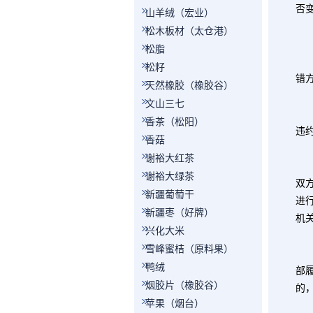
否
山羊绒（宏业）
第
松木板材（太仓港）
松脂
松籽
错
天然橡胶（橡胶谷）
第
文山三七
本
香茶（松阳）
违
香菇
第
谢裕大红茶
若
谢裕大绿茶
双
新疆葡萄干
进
新疆枣（好牌）
机
兴化大米
第
雪峰蜜桔（原料果）
鸭绒
部
烟胶片（橡胶谷）
的
苹果（烟台）