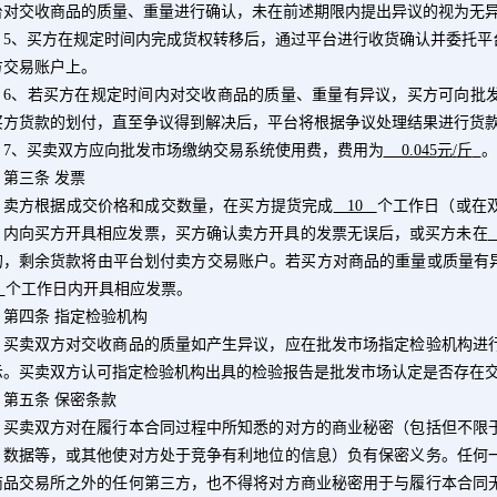
台对交收商品的质量、重量进行确认，未在前述期限内提出异议的视为无
5
、买方在规定时间内完成货权转移后，通过平台进行收货确认并委托平
方交易账户上。
6
、若买方在规定时间内对交收商品的质量、重量有异议，买方可向批
买方货款的划付，直至争议得到解决后，平台将根据争议处理结果进行货
7
、买卖双方应向批发市场缴纳交易系统使用费，费用为
0.045
元
/
斤
。
三条 发票
方根据成交价格和成交数量，在买方提货完成
10
个工作日（或在
）内向买方开具相应发票，买方确认卖方开具的发票无误后，或买方未在
的，剩余货款将由平台划付卖方交易账户。若买方对商品的重量或质量有
0
个工作日内开具相应发票。
四条 指定检验机构
卖双方对交收商品的质量如产生异议，应在批发市场指定检验机构进行
示。买卖双方认可指定检验机构出具的检验报告是批发市场认定是否存在
五条 保密条款
卖双方对在履行本合同过程中所知悉的对方的商业秘密（包括但不限于
、数据等，或其他使对方处于竞争有利地位的信息）负有保密义务。任何
商品交易所之外的任何第三方，也不得将对方商业秘密用于与履行本合同