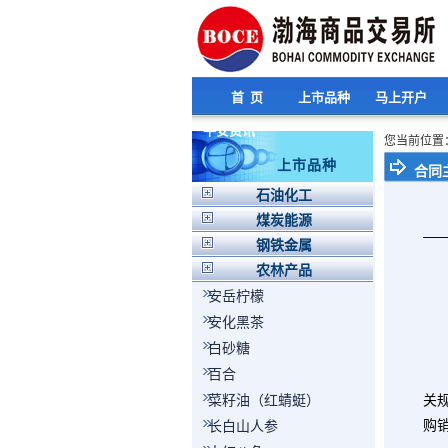
首 页
上市品种
马上开户
平安资讯
您当前位置
上市品种
合同
石油化工
煤炭能源
钢铁金属
农林产品
安岳柠檬
卖
安化黑茶
买
白砂糖
合
百合
本
菜籽油（红蜻蜓）
关
购
长白山人参