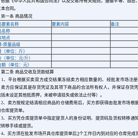
据《中华人民共和国合同法》以及交易所有关规则，遵循平等、自愿、
立本合同。
一条
商品情况
品要素名称
要素内容
备注
品名称
收地点
牌
-
质量品级
量（单位：斤）
价（单位：元
/
斤）
金额（单位：元）
二条
商品交收及货款结算
1
、平台根据买卖双方成交结果冻结卖方相应数量的、经批发市场注册
。卖方应保证其是存货凭证及其项下商品的合法所有权人，并保证存货
包括未设定其他抵质押，未被申请挂失或依法止付等）。
2
、卖方按规定结清相应商品的仓储费用后，买方即获得由批发市场根
的仓库提货单。
3
、买方凭仓库提货单中指定提货人的身份证明、提货码及货权转移通
权转移手续或提货。
4
、买方须在批发市场开具仓库提货单后
3
个工作日内到对应的仓库完成