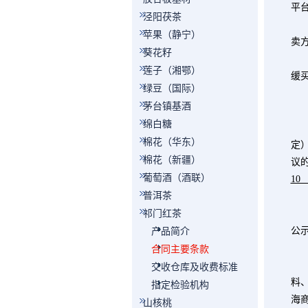
平
泾阳茯茶
苹果（静宁）
卖
葵花籽
莲子（湘鄂）
缓
绿豆（国际）
茅台镇基酒
第
绵白糖
卖
棉花（华东）
定
棉花（新疆）
议
葡萄酒（酒联）
1
普洱茶
第
祁门红茶
买
公
产品简介
第
合同主要条款
买
交收仓库及收费标准
料
指定检验机构
海
山核桃