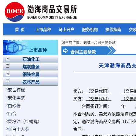
首 页
上市品种
马上开户
服务机构
操作指南
交
平安资讯
您当前位置：鹅绒->合同主要条款
上市品种
合同主要条款
石油化工
天津渤海商品
煤炭能源
钢铁金属
农林产品
安岳柠檬
卖方：
（交易代码）
（交易
安化黑茶
买方：
（交易代码）
（交易
白砂糖
合同签订时间： 年 
百合
本合同系买、卖双方依照法律规
菜籽油（红蜻蜓）
定，通过渤海商品交易所（以下简
合同。
长白山人参