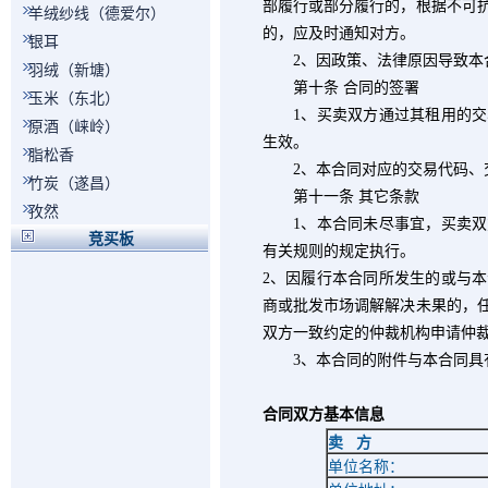
部履行或部分履行的，根据不可
羊绒纱线（德爱尔）
的，应及时通知对方。
银耳
2
、因政策、法律原因导致本
羽绒（新塘）
第十条 合同的签署
玉米（东北）
1
、买卖双方通过其租用的交
原酒（崃岭）
生效。
脂松香
2
、本合同对应的交易代码、
竹炭（遂昌）
第十一条 其它条款
孜然
1
、本合同未尽事宜，买卖双
竞买板
有关规则的规定执行。
2
、因履行本合同所发生的或与本
商或批发市场调解解决未果的，
双方一致约定的仲裁机构申请仲
3
、本合同的附件与本合同具
合同双方基本信息
卖
方
单位名称：