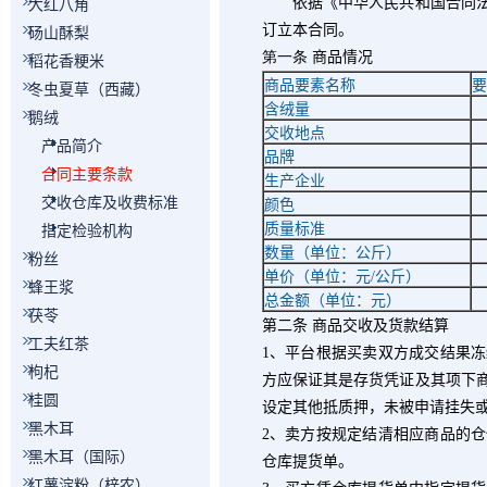
依据《中华人民共和国合同法》
大红八角
订立本合同。
砀山酥梨
第一条
商品情况
稻花香粳米
商品要素名称
要
冬虫夏草（西藏）
含绒量
鹅绒
交收地点
产品简介
品牌
合同主要条款
生产企业
交收仓库及收费标准
颜色
质量标准
指定检验机构
数量（单位：公斤）
粉丝
单价（单位：元
/
公斤）
蜂王浆
总金额（单位：元）
茯苓
第二条
商品交收及货款结算
工夫红茶
1
、平台根据买卖双方成交结果冻
枸杞
方应保证其是存货凭证及其项下
桂圆
设定其他抵质押，未被申请挂失
黑木耳
2
、卖方按规定结清相应商品的仓
黑木耳（国际）
仓库提货单。
红薯淀粉（梓农）