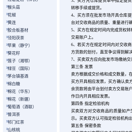
3
、买方凭仓库提货单中指定提货
猴头菇
转移手续或提货。
花椒
4
、买方须在批发市场开具仓库提
黄连
台对交收商品的质量、重量进行
5
、买方在规定时间内完成货权转
胶合板基材
交易账户上。
泾阳茯茶
6
、若买方在规定时间内对交收商
苹果（静宁）
方货款的划付，直至争议得到解
葵花籽
7
、买卖双方应向批发市场缴纳交
莲子（湘鄂）
第三条 发票
绿豆（国际）
卖方根据成交价格和成交数量，
茅台镇基酒
买方开具相应发票，买方确认卖
绵白糖
余货款将由平台划付卖方交易账
棉花（华东）
作日内开具相应发票。
棉花（新疆）
第四条 指定检验机构
葡萄酒（酒联）
买卖双方对交收商品的质量如产
普洱茶
示。买卖双方认可指定检验机构
祁门红茶
第五条 保密条款
山核桃