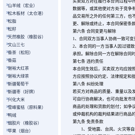
买卖双方对在履行本合同过程中
山羊绒（宏业）
数据等，或其他使对方处于竞争
松木板材（太仓港）
品交易所之外的任何第三方，也
松脂
更、解除或终止，本合同保密条
松籽
第六条 合同变更与解除
天然橡胶（橡胶谷）
1
、合同双方当事人协商一致可变
文山三七
2
、本合同的一方当事人因过错致
香茶（松阳）
承担。解除合同一方在解除合同
香菇
第七条 违约责任
谢裕大红茶
本合同生效后，买卖双方均应按
谢裕大绿茶
方应按照协议约定、法律规定和
新疆葡萄干
第八条 纠纷处理
若买方对商品的质量、重量以及
新疆枣（好牌）
可自行协商解决，也可向批发市
兴化大米
商品的处理和货款的划付；如争
雪峰蜜桔（原料果）
或仲裁机构的裁判结果进行商品
鸭绒
第九条 免责条款
烟胶片（橡胶谷）
1
、受地震、台风、火灾等自
苹果（烟台）