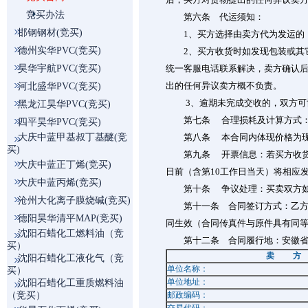
竞买办法
第六条 代运须知：
邯钢钢材(竞买)
1、买方选择由卖方代为发运的，
德州实华PVC(竞买)
2、买方收货时如发现包装或其它
昊华宇航PVC(竞买)
统一客服电话联系解决，卖方确认后
出的任何异议卖方概不负责。
河北盛华PVC(竞买)
3、逾期未完成交收的，双方可
黑龙江昊华PVC(竞买)
第七条 合理损耗及计算方式：按±
四平昊华PVC(竞买)
大庆中蓝甲基叔丁基醚(竞
第八条 本合同内体现价格为现金
买)
第九条 开票信息：若买方收货无
大庆中蓝正丁烯(竞买)
日前（含第10工作日当天）将相应
大庆中蓝丙烯(竞买)
第十条 争议处理：买卖双方如发
沧州大化离子膜烧碱(竞买)
第十一条 合同签订方式：乙方原
德阳昊华清平MAP(竞买)
同生效（合同传真件与原件具有同
沈阳石蜡化工燃料油（竞
第十二条 合同履行地：安徽省
买）
卖 方
沈阳石蜡化工液化气（竞
单位名称：
买）
单位地址：
沈阳石蜡化工重质燃料油
（竞买）
邮政编码：