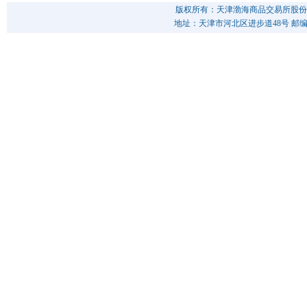
版权所有：天津渤海商品交易所股份
地址：天津市河北区进步道48号 邮编：