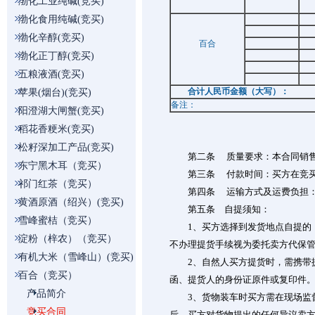
渤化工业纯碱(竞买)
渤化食用纯碱(竞买)
渤化辛醇(竞买)
百合
渤化正丁醇(竞买)
五粮液酒(竞买)
合计人民币金额（大写）：
苹果(烟台)(竞买)
备注：
阳澄湖大闸蟹(竞买)
稻花香粳米(竞买)
松籽深加工产品(竞买)
第二条 质量要求：本合同销售的产品是
东宁黑木耳（竞买）
第三条 付款时间：买方在竞买后第
祁门红茶（竞买）
第四条 运输方式及运费负担：买
黄酒原酒（绍兴）(竞买)
第五条 自提须知：
雪峰蜜桔（竞买）
1、买方选择到发货地点自提的，
淀粉（梓农）（竞买）
不办理提货手续视为委托卖方代保管，
有机大米（雪峰山）(竞买)
2、自然人买方提货时，需携带提
百合（竞买）
函、提货人的身份证原件或复印件
产品简介
3、货物装车时买方需在现场监督
竞买合同
后，买方对货物提出的任何异议卖