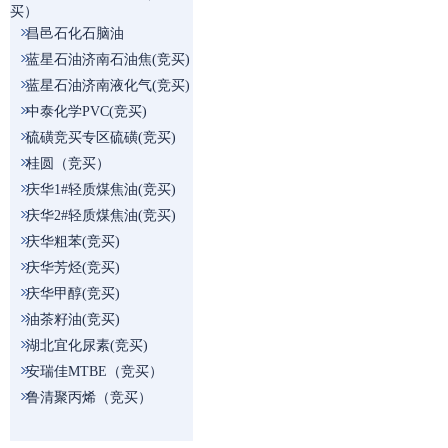
买）
昌邑石化石脑油
蓝星石油济南石油焦(竞买)
蓝星石油济南液化气(竞买)
中泰化学PVC(竞买)
硫磺竞买专区硫磺(竞买)
桂圆（竞买）
庆华1#轻质煤焦油(竞买)
庆华2#轻质煤焦油(竞买)
庆华粗苯(竞买)
庆华芳烃(竞买)
庆华甲醇(竞买)
油茶籽油(竞买)
湖北宜化尿素(竞买)
安瑞佳MTBE（竞买）
鲁清聚丙烯（竞买）