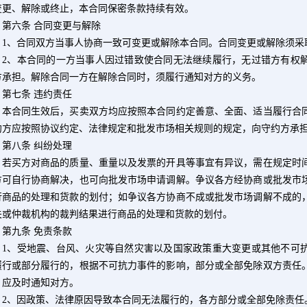
变更、解除或终止，本合同保密条款持续有效。
六条 合同变更与解除
1
、合同双方当事人协商一致可变更或解除本合同。合同变更或解除须采
2
、本合同的一方当事人因过错致使合同无法继续履行，无过错方有权
方承担。解除合同一方在解除合同时，须履行通知对方的义务。
七条 违约责任
合同生效后，买卖双方均应按照本合同约定善意、全面、适当履行合同
约方应按照协议约定、法律规定和批发市场相关规则的规定，向守约方承
八条 纠纷处理
买方对商品的质量、重量以及发票的开具等事宜有异议，需在规定时间
方可自行协商解决，也可向批发市场申请调解。争议各方经协商或批发市
行商品的处理和货款的划付；如争议各方协商不成或批发市场调解不成的
关或仲裁机构的裁判结果进行商品的处理和货款的划付。
九条 免责条款
1
、受地震、台风、火灾等自然灾害以及国家政策重大变更或其他不可
履行或部分履行的，根据不可抗力事件的影响，部分或全部免除双方责任
，应及时通知对方。
2
、因政策、法律原因导致本合同无法履行的，各方部分或全部免除责任