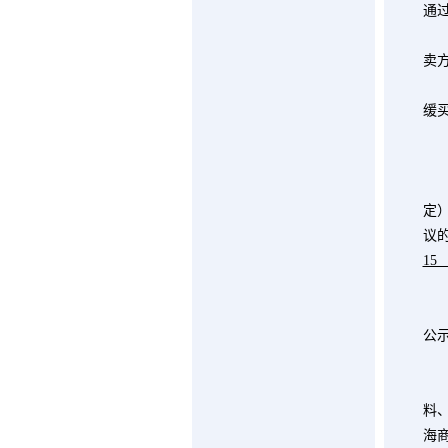
通
卖
缓
第
卖
定
议
1
第
买
公
第
买
料
海