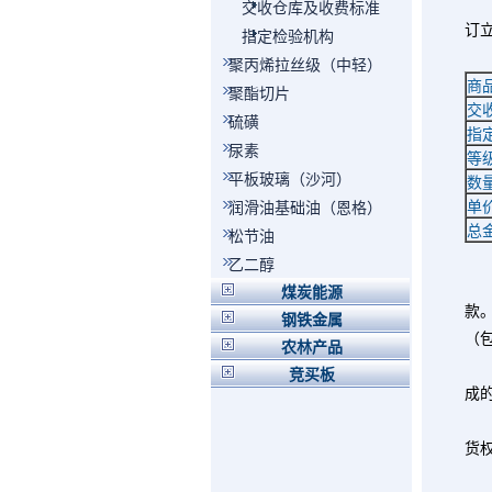
依
交收仓库及收费标准
订
指定检验机构
第
聚丙烯拉丝级（中轻）
商
聚酯切片
交
硫磺
指
尿素
等
平板玻璃（沙河）
数
单
润滑油基础油（恩格）
总
松节油
第
乙二醇
煤炭能源
款
钢铁金属
（
农林产品
竞买板
成
货