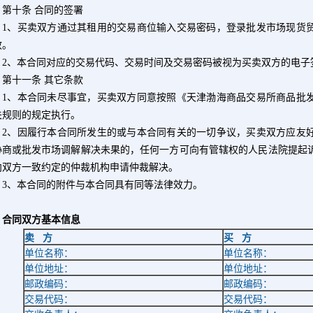
第十条 合同的签署
1
、买卖双方通过其租用的交易商位输入交易密码，登录批发市场现货
效。
2
、本合同对应的交易代码、交易时间及交易密码被视为买卖双方的电子
十一条 其它条款
1
、本合同未尽事宜，买卖双方同意按照《天津渤海商品交易所商品批
关规则的规定执行。
2
、因履行本合同所发生的或与本合同有关的一切争议，买卖双方应友
协商或批发市场调解解决未果的，任何一方可向有管辖权的人民法院提起
向双方一致约定的仲裁机构申请仲裁解决。
3
、本合同的附件与本合同具有同等法律效力。
合同双方基本信息
卖
方
买
方
单位名称：
单位名称：
单位地址：
单位地址：
邮政编码：
邮政编码：
交易代码：
交易代码：