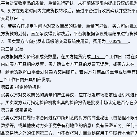
过平台对交收商品的质量、重量进行确认，未在前述期限内提出异议的视
5
、买方在规定时间内完成货权转移后，通过平台进行收货确认并委托平
方交易账户上。
6
、若买方在规定时间内对交收商品的质量、重量有异议，买方可向批
买方货款的划付，直至争议得到解决后，平台将根据争议处理结果进行货
7
、买卖双方应向批发市场缴纳交易系统使用费，费用为
0.05%
。
三条 发票
方根据成交价格和成交数量，在买方提货完成
15
个工作日（或在
）内向买方开具相应发票，买方确认卖方开具的发票无误后，或买方未在
的，剩余货款将由平台划付卖方交易账户。若买方对商品的重量或质量有
5
个工作日内开具相应发票。
四条 指定检验机构
卖双方对交收商品的质量如产生异议，应在批发市场指定检验机构进行
示。买卖双方认可指定检验机构出具的检验报告是批发市场认定是否存在
五条 保密条款
卖双方对在履行本合同过程中所知悉的对方的商业秘密（包括但不限于
、数据等，或其他使对方处于竞争有利地位的信息）负有保密义务。任何
商品交易所之外的任何第三方，也不得将对方商业秘密用于与履行本合同