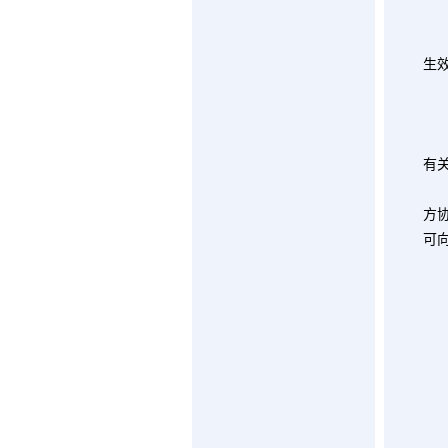
生
第
有
方
可