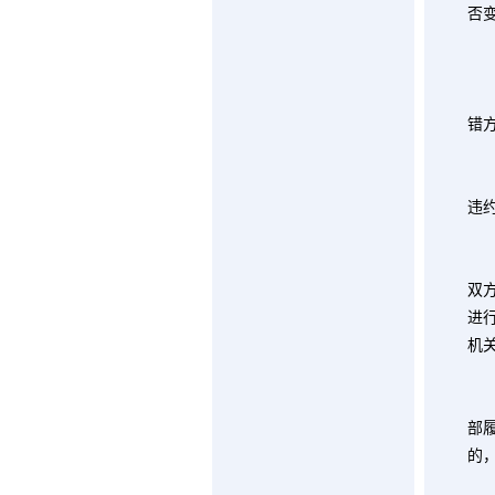
否
第
错
第
本
违
第
若
双
进
机
第
部
的