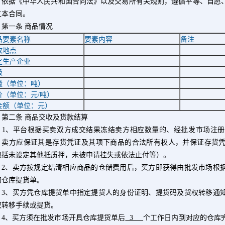
据《中华人民共和国合同法》以及交易所有关规则，遵循平等、自愿、
立本合同。
一条
商品情况
品要素名称
要素内容
备注
收地点
定生产企业
级
量（单位：吨）
价（单位：元
/
吨）
金额（单位：元）
二条
商品交收及货款结算
1
、平台根据买卖双方成交结果冻结卖方相应数量的、经批发市场注册
。卖方应保证其是存货凭证及其项下商品的合法所有权人，并保证存货
包括未设定其他抵质押，未被申请挂失或依法止付等）。
2
、卖方按规定结清相应商品的仓储费用后，买方即获得由批发市场根
的仓库提货单。
3
、买方凭仓库提货单中指定提货人的身份证明、提货码及货权转移通
权转移手续或提货。
4
、买方须在批发市场开具仓库提货单后
3
个工作日内到对应的仓库