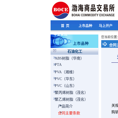
首 页
上市品种
马上开户
平安资讯
您当前位置
上市品种
合同
石油化工
ABS树脂（华南）
PTA
PVA（湘维）
PVC（华东）
卖
PVC（山东）
买
合
聚丙烯树脂（茂名）
本
聚乙烯树脂（茂名）
关
产品简介
购
合同主要条款