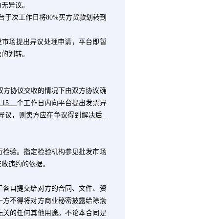
为无异议。
台于次工作日将
80%
买方货款划转到
发市场提出异议处理申请，平台即暂
款的划转。
双方协议交收的情况下由双方协议确
15
个工作日内向平台提出发票异
异议，则卖方应在争议得到解决后
检验。指定检验机构参见批发市场
交收违约的依据。
各自提交给对方的合同、文件、资
一方不得将对方商业秘密披露给除渤
无关的任何其他用途。不论本合同是