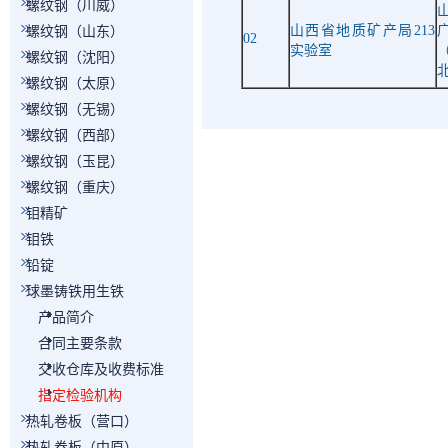
螺纹钢（川威）
山西省地质矿产局
213
螺纹钢（山东）
02
实验室
螺纹钢（沈阳）
螺纹钢（太原）
螺纹钢（无锡）
螺纹钢（西部）
螺纹钢（玉昆）
螺纹钢（重庆）
钼精矿
钼铁
铅锭
球墨铸铁用生铁
产品简介
合同主要条款
交收仓库及收费标准
指定检验机构
热轧卷板（营口）
热轧卷板（中原）