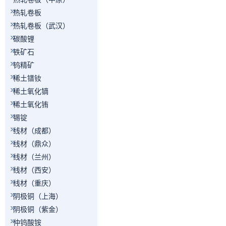
热轧卷板
热轧卷板（武汉）
碳酸锂
铁矿石
钨精矿
稀土镨钕
稀土氧化镝
稀土氧化铕
锡锭
线材（成都）
线材（鼎众）
线材（兰州）
线材（西安）
线材（重庆）
阴极铜（上海）
阴极铜（紫金）
仲钨酸铵