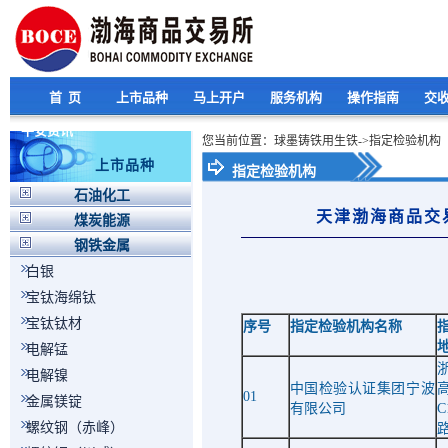
首 页
上市品种
马上开户
服务机构
操作指南
交
平安资讯
您当前位置：球墨铸铁用生铁->指定检验机构
上市品种
指定检验机构
石油化工
天津渤海商品交
煤炭能源
钢铁金属
白银
宝钛海绵钛
宝钛钛材
序号
指定检验机构名称
电解锰
电解镍
中国检验认证集团宁波
01
金属镁锭
有限公司
C
螺纹钢（赤峰）